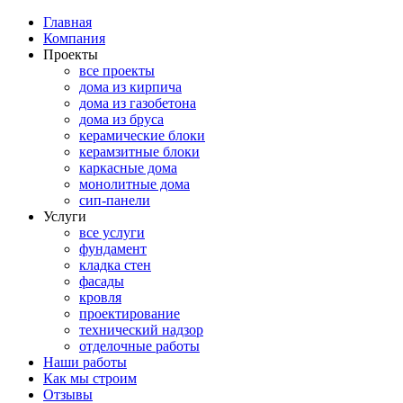
Главная
Компания
Проекты
все проекты
дома из кирпича
дома из газобетона
дома из бруса
керамические блоки
керамзитные блоки
каркасные дома
монолитные дома
сип-панели
Услуги
все услуги
фундамент
кладка стен
фасады
кровля
проектирование
технический надзор
отделочные работы
Наши работы
Как мы строим
Отзывы