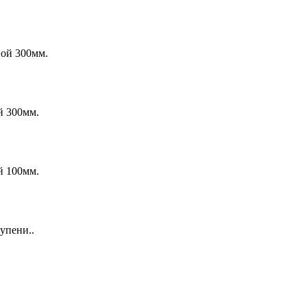
ой 300мм.
й 300мм.
й 100мм.
упени..